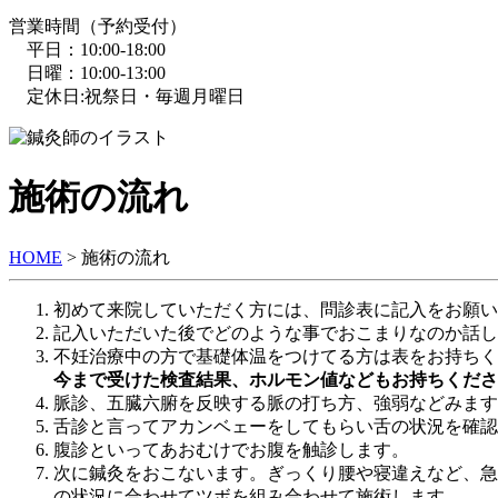
営業時間（予約受付）
平日：10:00-18:00
日曜：10:00-13:00
定休日:祝祭日・毎週月曜日
施術の流れ
HOME
>
施術の流れ
初めて来院していただく方には、問診表に記入をお願い
記入いただいた後でどのような事でおこまりなのか話し
不妊治療中の方で基礎体温をつけてる方は表をお持ちく
今まで受けた検査結果、ホルモン値などもお持ちくだ
脈診、五臓六腑を反映する脈の打ち方、強弱などみます
舌診と言ってアカンベェーをしてもらい舌の状況を確認
腹診といってあおむけでお腹を触診します。
次に鍼灸をおこないます。ぎっくり腰や寝違えなど、急
の状況に合わせてツボを組み合わせて施術します。