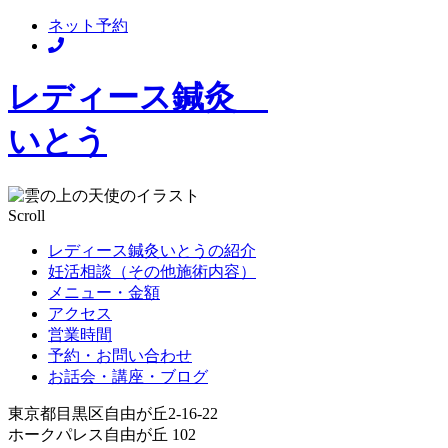
ネット予約
レディース鍼灸
いとう
Scroll
レディース鍼灸いとうの紹介
妊活相談（その他施術内容）
メニュー・金額
アクセス
営業時間
予約・お問い合わせ
お話会・講座・ブログ
東京都目黒区自由が丘2-16-22
ホークパレス自由が丘 102